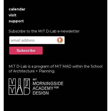
calendar
User
visit
account
support
menu
Subscribe to the MIT D-Lab e-newsletter
MIT D-Lab is a program of MIT MAD within the School
of Architecture + Planning.