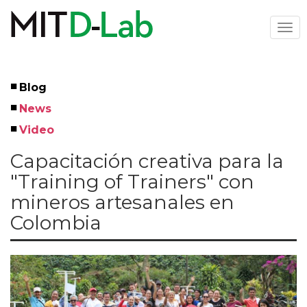
Skip
to
Togg
main
navi
content
Blog
Left
News
Menu
Video
Capacitación creativa para la
"Training of Trainers" con
mineros artesanales en
Colombia